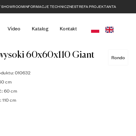
 / SHOWROOM
INFORMACJE TECHNICZNE
STREFA PROJEKTANTA
Video
Katalog
Kontakt
 wysoki 60x60x110 Giant
Rondo
oduktu: 010632
60 cm
ć: 60 cm
 110 cm