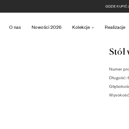
GDZIE KUPIĆ
O nas
Nowości 2026
Kolekcje
Realizacje
Stół
Numer pr
Długość: 
Głębokoś
Wysokość: