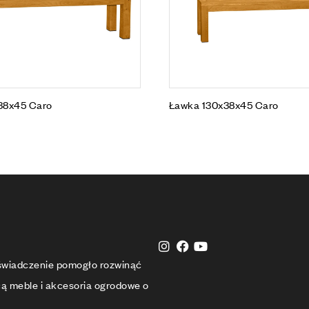
38x45 Caro
Ławka 130x38x45 Caro
oświadczenie pomogło rozwinąć
cą meble i akcesoria ogrodowe o