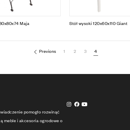
 80x80x74 Maja
Stół wysoki 120x60x110 Giant
Previons
1
2
3
4
oświadczenie pomogło rozwinąć
cą meble i akcesoria ogrodowe o