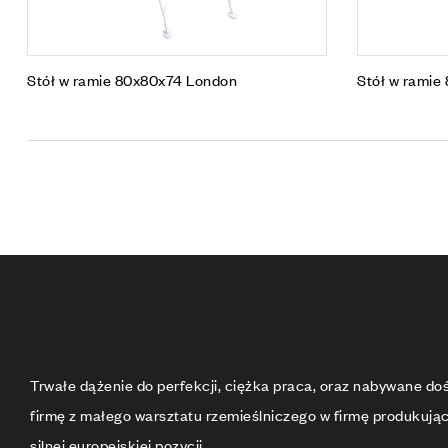
Stół w ramie 80x80x74 London
Stół w ramie
Trwałe dążenie do perfekcji, ciężka praca, oraz nabywane d
firmę z małego warsztatu rzemieślniczego w firmę produkują
silnej europejskiej pozycji.